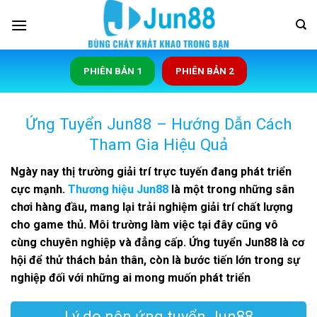
Bỏ
qua
nội
dung
PHIÊN BẢN 1
PHIÊN BẢN 2
Ứng Tuyển Jun88 – Hướng Dẫn Cách
Tham Gia Hiệu Quả
Ngày nay thị trường giải trí trực tuyến đang phát triển
cực mạnh.
Thương hiệu Jun88
là một trong những sân
chơi hàng đầu, mang lại trải nghiệm giải trí chất lượng
cho game thủ. Môi trường làm việc tại đây cũng vô
cùng chuyên nghiệp và đẳng cấp. Ứng tuyển Jun88 là cơ
hội để thử thách bản thân, còn là bước tiến lớn trong sự
nghiệp đối với những ai mong muốn phát triển
Lý do nên ứng tuyển Jun88