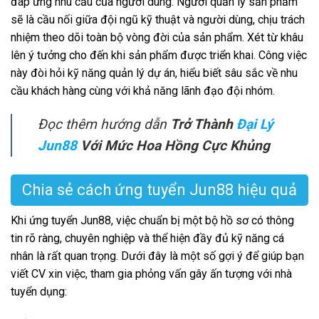
đáp ứng nhu cầu của người dùng. Người quản lý sản phẩm
sẽ là cầu nối giữa đội ngũ kỹ thuật và người dùng, chịu trách
nhiệm theo dõi toàn bộ vòng đời của sản phẩm. Xét từ khâu
lên ý tưởng cho đến khi sản phẩm được triển khai. Công việc
này đòi hỏi kỹ năng quản lý dự án, hiểu biết sâu sắc về nhu
cầu khách hàng cùng với khả năng lãnh đạo đội nhóm.
Đọc thêm hướng dẫn
Trở Thành
Đại Lý
Jun88
Với Mức Hoa Hồng Cực Khủng
Chia sẻ cách ứng tuyển Jun88 hiệu quả
Khi ứng tuyển Jun88, việc chuẩn bị một bộ hồ sơ có thông
tin rõ ràng, chuyên nghiệp và thể hiện đầy đủ kỹ năng cá
nhân là rất quan trọng. Dưới đây là một số gợi ý để giúp bạn
viết CV xin việc, tham gia phỏng vấn gây ấn tượng với nhà
tuyển dụng: