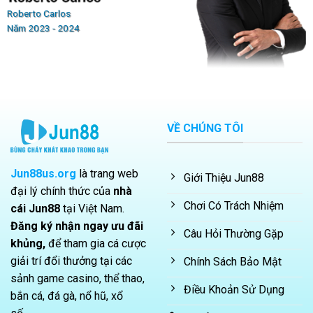
Roberto Carlos
Năm 2023 - 2024
VỀ CHÚNG TÔI
Jun88us.org
là trang web
Giới Thiệu Jun88
đại lý chính thức của
nhà
Chơi Có Trách Nhiệm
cái Jun88
tại Việt Nam.
Đăng ký nhận ngay ưu đãi
Câu Hỏi Thường Gặp
khủng,
để tham gia cá cược
giải trí đổi thưởng tại các
Chính Sách Bảo Mật
sảnh game casino, thể thao,
Điều Khoản Sử Dụng
bắn cá, đá gà, nổ hũ, xổ