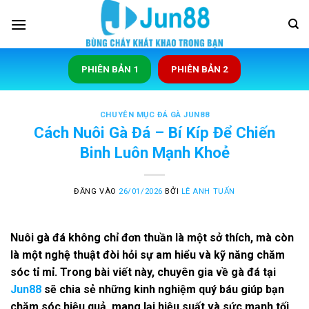
Bỏ
qua
nội
dung
PHIÊN BẢN 1
PHIÊN BẢN 2
CHUYÊN MỤC ĐÁ GÀ JUN88
Cách Nuôi Gà Đá – Bí Kíp Để Chiến
Binh Luôn Mạnh Khoẻ
ĐĂNG VÀO
26/01/2026
BỞI
LÊ ANH TUẤN
Nuôi gà đá không chỉ đơn thuần là một sở thích, mà còn
là một nghệ thuật đòi hỏi sự am hiểu và kỹ năng chăm
sóc tỉ mỉ. Trong bài viết này, chuyên gia về gà đá tại
Jun88
sẽ chia sẻ những kinh nghiệm quý báu giúp bạn
chăm sóc hiệu quả, mang lại hiệu suất và sức mạnh tối