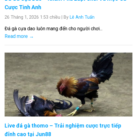
Cược Tinh Anh
26 Tháng 1, 2026 1:53 chiều
|
By
Lê Anh Tuấn
Đá gà cựa dao luôn mang đến cho người chơi...
Read more →
Live đá gà thomo – Trải nghiệm cược trực tiếp
đỉnh cao tại Jun88