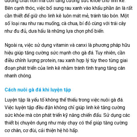
dưỡng chất hơn mà còn tăng cường sức khỏe cho linh kê.
Bên cạnh thóc, việc bổ sung rau xanh vào khẩu phần ăn là rất
cần thiết để giữ cho linh kê luôn mát mẻ, tránh táo bón. Một
số loại rau như rau muống, cà chua, bí đỏ cùng với trái cây
như đu đủ, dưa hấu là những lựa chọn phổ biến.
Ngoài ra, việc sử dụng vitamin và canxi là phương pháp hữu
hiệu giúp tăng cường sức mạnh cho gà đá. Tuy nhiên, cần
điều chỉnh lượng protein, rau xanh hợp lý tùy theo từng giai
đoạn phát triển của linh kê nhằm tránh tình trạng tăng cân
nhanh chóng.
Cách nuôi gà đá khi luyện tập
Luyện tập là yếu tố không thể thiếu trong việc nuôi gà đá.
Việc luyện tập đều đặn không chỉ giúp linh kê tăng cường
sức khỏe mà còn phát triển kỹ năng chiến đấu. Sử dụng các
thiết bị chuyên dụng như máy chạy có thể giúp tăng cường
cơ chân, cơ đùi, cải thiện hệ hô hấp.