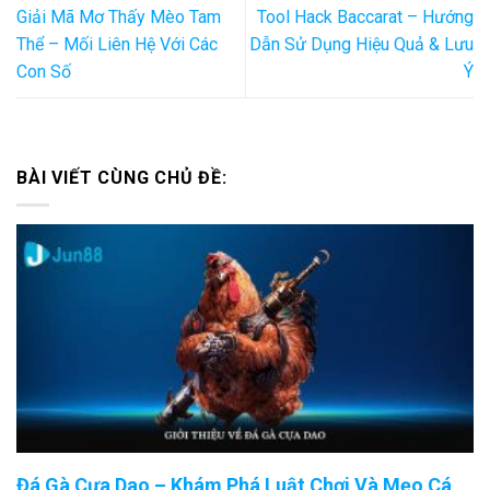
Giải Mã Mơ Thấy Mèo Tam
Tool Hack Baccarat – Hướng
Thể – Mối Liên Hệ Với Các
Dẫn Sử Dụng Hiệu Quả & Lưu
Con Số
Ý
BÀI VIẾT CÙNG CHỦ ĐỀ:
Đá Gà Cựa Dao – Khám Phá Luật Chơi Và Mẹo Cá