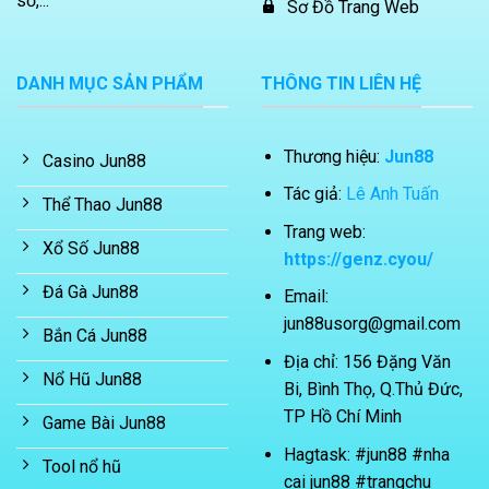
số,...
Sơ Đồ Trang Web
DANH MỤC SẢN PHẨM
THÔNG TIN LIÊN HỆ
Thương hiệu:
Jun88
Casino Jun88
Tác giả:
Lê Anh Tuấn
Thể Thao Jun88
Trang web:
Xổ Số Jun88
https://genz.cyou/
Đá Gà Jun88
Email:
jun88usorg@gmail.com
Bắn Cá Jun88
Địa chỉ: 156 Đặng Văn
Nổ Hũ Jun88
Bi, Bình Thọ, Q.Thủ Đức,
TP Hồ Chí Minh
Game Bài Jun88
Hagtask: #jun88 #nha
Tool nổ hũ
cai jun88 #trangchu