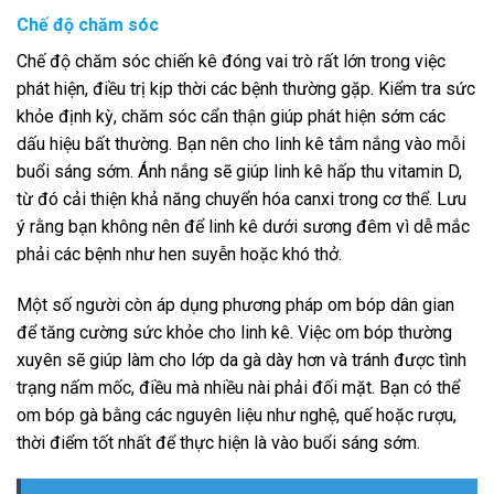
Chế độ chăm sóc
Chế độ chăm sóc chiến kê đóng vai trò rất lớn trong việc
phát hiện, điều trị kịp thời các bệnh thường gặp. Kiểm tra sức
khỏe định kỳ, chăm sóc cẩn thận giúp phát hiện sớm các
dấu hiệu bất thường. Bạn nên cho linh kê tắm nắng vào mỗi
buổi sáng sớm. Ánh nắng sẽ giúp linh kê hấp thu vitamin D,
từ đó cải thiện khả năng chuyển hóa canxi trong cơ thể. Lưu
ý rằng bạn không nên để linh kê dưới sương đêm vì dễ mắc
phải các bệnh như hen suyễn hoặc khó thở.
Một số người còn áp dụng phương pháp om bóp dân gian
để tăng cường sức khỏe cho linh kê. Việc om bóp thường
xuyên sẽ giúp làm cho lớp da gà dày hơn và tránh được tình
trạng nấm mốc, điều mà nhiều nài phải đối mặt. Bạn có thể
om bóp gà bằng các nguyên liệu như nghệ, quế hoặc rượu,
thời điểm tốt nhất để thực hiện là vào buổi sáng sớm.