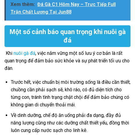
Xem thêm:
Đá Gà C1 Hôm Nay – Trực Tiếp Full
Trận Chất Lượng Tại Jun88
Một số cảnh báo quan trọng khi nuôi gà
đá
Khi
nuôi gà đá
, việc nắm vững một số lưu ý cơ bản là rất
quan trọng để đảm bảo sức khỏe và sự phát triển tối ưu cho
đàn.
Trước hết, việc chuẩn bị môi trường sống là điều cần thiết;
chuồng cần phải sạch sẽ, khô ráo, có đủ diện tích cho
từng con, tránh tình trạng chật chội để đảm bảo chúng có
không gian di chuyển thoải mái.
Về dinh dưỡng, chế độ ăn uống phải đa dạng, đầy đủ
năng lượng cũng như các dưỡng chất thiết yếu, đồng thời
luôn cung cấp nước sạch cho linh kê.