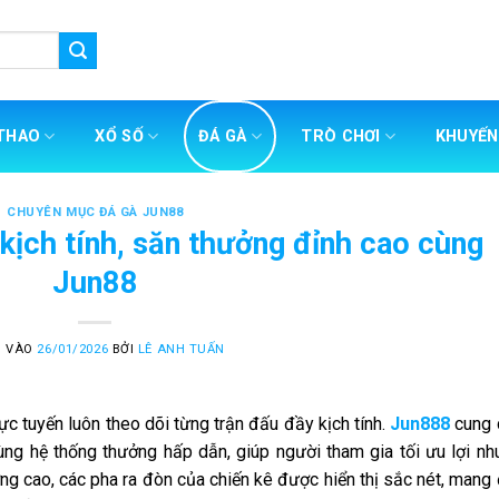
THAO
XỔ SỐ
ĐÁ GÀ
TRÒ CHƠI
KHUYẾN
CHUYÊN MỤC ĐÁ GÀ JUN88
kịch tính, săn thưởng đỉnh cao cùng
Jun88
G VÀO
26/01/2026
BỞI
LÊ ANH TUẤN
ực tuyến luôn theo dõi từng trận đấu đầy kịch tính.
Jun888
cung 
cùng hệ thống thưởng hấp dẫn, giúp người tham gia tối ưu lợi nh
ng cao, các pha ra đòn của chiến kê được hiển thị sắc nét, mang