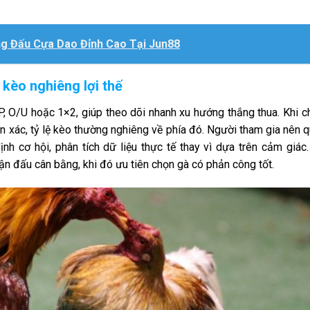
ng Đấu Cựa Dao Đỉnh Cao Tại Jun88
 kèo nghiêng lợi thế
DP, O/U hoặc 1×2, giúp theo dõi nhanh xu hướng thắng thua. Khi c
n xác, tỷ lệ kèo thường nghiêng về phía đó. Người tham gia nên 
nh cơ hội, phân tích dữ liệu thực tế thay vì dựa trên cảm giác
rận đấu cân bằng, khi đó ưu tiên chọn gà có phản công tốt.