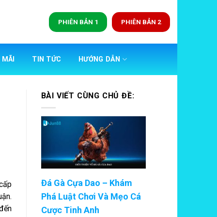
PHIÊN BẢN 1
PHIÊN BẢN 2
 MÃI
TIN TỨC
HƯỚNG DẪN
BÀI VIẾT CÙNG CHỦ ĐỀ:
Đá Gà Cựa Dao – Khám
cấp
Phá Luật Chơi Và Mẹo Cá
uận.
 đến
Cược Tinh Anh