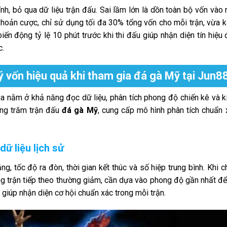
h, bỏ qua dữ liệu trận đấu. Sai lầm lớn là dồn toàn bộ vốn vào
khoản cược, chỉ sử dụng tối đa 30% tổng vốn cho mỗi trận, vừa 
biến động tỷ lệ 10 phút trước khi thi đấu giúp nhận diện tín hiệu
c.
ý vốn hiệu quả khi tham gia đá gà Mỹ tại Jun8
ua nằm ở khả năng đọc dữ liệu, phân tích phong độ chiến kê và 
àng trăm trận đấu
đá gà Mỹ
, cung cấp mô hình phân tích chuẩn 
ữ liệu lịch sử
, tốc độ ra đòn, thời gian kết thúc và số hiệp trung bình. Khi c
trong trận tiếp theo thường giảm, cần dựa vào phong độ gần nhất đ
 giúp nhận diện cơ hội chuẩn xác trong mỗi trận.