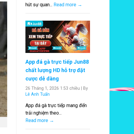
hút sự quan...
Read more →
App đá gà trực tiếp Jun88
chất lượng HD hỗ trợ đặt
cược dễ dàng
26 Tháng 1, 2026 1:53 chiều
|
By
Lê Anh Tuấn
App đá gà trực tiếp mang đến
trải nghiệm theo...
Read more →