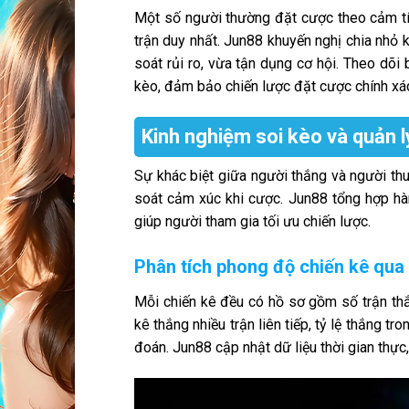
Một số người thường đặt cược theo cảm tín
trận duy nhất. Jun88 khuyến nghị chia nhỏ 
soát rủi ro, vừa tận dụng cơ hội. Theo dõi 
kèo, đảm bảo chiến lược đặt cược chính xá
Kinh nghiệm soi kèo và quản l
Sự khác biệt giữa người thắng và người th
soát cảm xúc khi cược. Jun88 tổng hợp h
giúp người tham gia tối ưu chiến lược.
Phân tích phong độ chiến kê qua d
Mỗi chiến kê đều có hồ sơ gồm số trận thắng
kê thắng nhiều trận liên tiếp, tỷ lệ thắng 
đoán. Jun88 cập nhật dữ liệu thời gian thực,