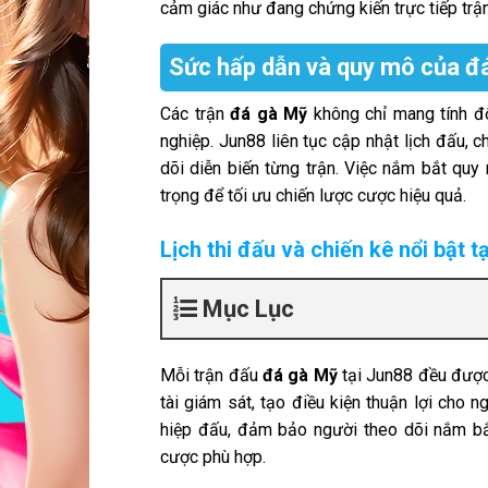
cảm giác như đang chứng kiến trực tiếp trậ
Sức hấp dẫn và quy mô của đá
Các trận
đá gà Mỹ
không chỉ mang tính đ
nghiệp. Jun88 liên tục cập nhật lịch đấu, c
dõi diễn biến từng trận. Việc nắm bắt quy
trọng để tối ưu chiến lược cược hiệu quả.
Lịch thi đấu và chiến kê nổi bật t
Mục Lục
Mỗi trận đấu
đá gà Mỹ
tại Jun88 đều được 
tài giám sát, tạo điều kiện thuận lợi cho 
hiệp đấu, đảm bảo người theo dõi nắm bắt
cược phù hợp.