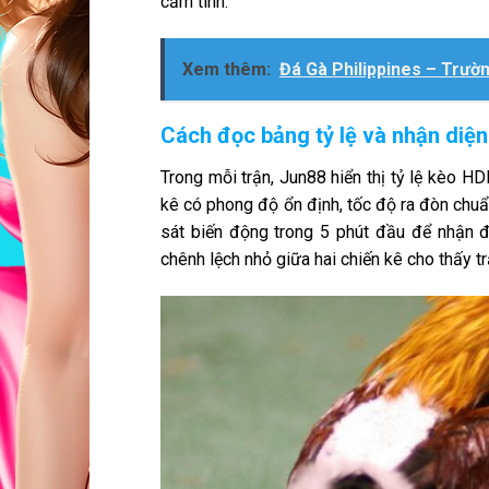
cảm tính.
Xem thêm:
Đá Gà Philippines – Trườ
Cách đọc bảng tỷ lệ và nhận diện
Trong mỗi trận, Jun88 hiển thị tỷ lệ kèo H
kê có phong độ ổn định, tốc độ ra đòn chuẩ
sát biến động trong 5 phút đầu để nhận đị
chênh lệch nhỏ giữa hai chiến kê cho thấy t