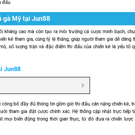
n đấu.
 gà Mỹ tại Jun88
ối kháng cao mà còn tạo ra môi trường cá cược minh bạch, ch
hiến kê tham gia, cùng tỷ lệ thắng, giúp người tham gia dễ dàng 
 mô, số lượng trận và đặc điểm thi đấu của chiến kê là yếu tố 
ại Jun88
công bố đầy đủ thông tin gồm giờ thi đấu, cân nặng chiến kê, t
người tham gia đặt cược chính xác. Hệ thống cập nhật trực tiếp 
 mọi biến động trong thời gian thực, từ đó đưa ra chiến lược