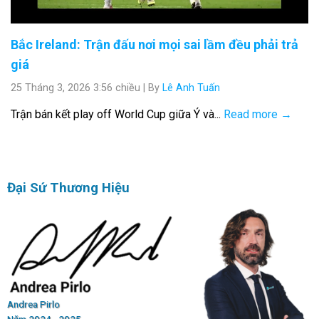
Bắc Ireland: Trận đấu nơi mọi sai lầm đều phải trả
giá
25 Tháng 3, 2026 3:56 chiều
|
By
Lê Anh Tuấn
Trận bán kết play off World Cup giữa Ý và...
Read more →
Đại Sứ Thương Hiệu
Andrea Pirlo