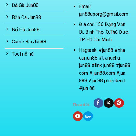
Đá Gà Jun88
Email:
jun88usorg@gmail.com
Bắn Cá Jun88
Địa chỉ: 156 Đặng Văn
Nổ Hũ Jun88
Bi, Bình Thọ, Q.Thủ Đức,
TP Hồ Chí Minh
Game Bài Jun88
Hagtask: #jun88 #nha
Tool nổ hũ
cai jun88 #trangchu
jun88 #link jun88 #jun88
com # jun88.com #jun
888 #jun88 phienban1
#jun 88
Theo dõi: