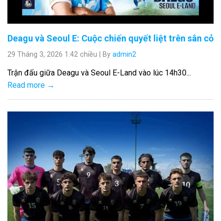
Deagu và Seoul E: Cuộc chiến quyết liệt trên sân cỏ
29 Tháng 3, 2026 1:42 chiều
|
By
admin2
Trận đấu giữa Deagu và Seoul E-Land vào lúc 14h30...
Read more →