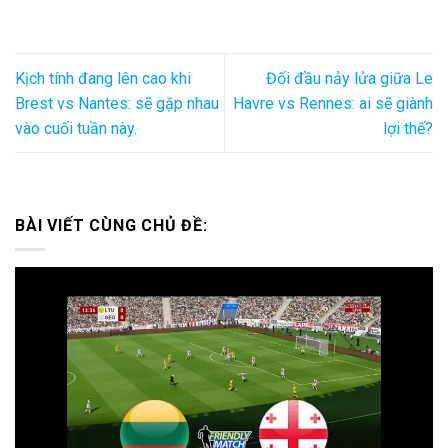
Kịch tính đang lên cao khi
Đối đầu nảy lửa giữa Le
Brest vs Nantes: sẽ gặp nhau
Havre vs Rennes: ai sẽ giành
vào cuối tuần này.
lợi thế?
BÀI VIẾT CÙNG CHỦ ĐỀ: