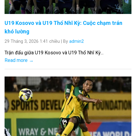
U19 Kosovo và U19 Thổ Nhĩ Kỳ: Cuộc chạm trán
khó lường
29 Tháng 3, 2026 1:41 chiều
|
By
admin2
Trận đấu giữa U19 Kosovo và U19 Thổ Nhĩ Kỳ...
Read more →