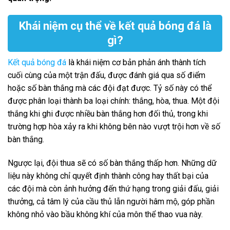
Khái niệm cụ thể về kết quả bóng đá là
gì?
Kết quả bóng đá
là khái niệm cơ bản phản ánh thành tích
cuối cùng của một trận đấu, được đánh giá qua số điểm
hoặc số bàn thắng mà các đội đạt được. Tỷ số này có thể
được phân loại thành ba loại chính: thắng, hòa, thua. Một đội
thắng khi ghi được nhiều bàn thắng hơn đối thủ, trong khi
trường hợp hòa xảy ra khi không bên nào vượt trội hơn về số
bàn thắng.
Ngược lại, đội thua sẽ có số bàn thắng thấp hơn. Những dữ
liệu này không chỉ quyết định thành công hay thất bại của
các đội mà còn ảnh hưởng đến thứ hạng trong giải đấu, giải
thưởng, cả tâm lý của cầu thủ lẫn người hâm mộ, góp phần
không nhỏ vào bầu không khí của môn thể thao vua này.