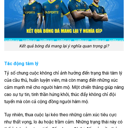
Kết quả bóng đá mang lại ý nghĩa quan trọng gì?
Tác động tâm lý
Tỷ số chung cuộc không chỉ ảnh hưởng đến trạng thái tâm lý
của cầu thủ, huấn luyện viên, mà còn mang đến những xúc
cảm mạnh mẽ cho người hâm mộ. Một chiến thắng giúp nâng
cao sự tự tin, tinh thần hứng khởi, thúc đẩy không chỉ đội
tuyển mà còn cả cộng đồng người hâm mộ.
Tuy nhiên, thua cuộc lại kéo theo những cảm xúc tiêu cực
như thất vọng, lo âu hoặc trầm cảm. Những trạng thái này có