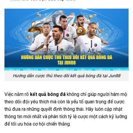
Hướng dẫn cược thủ theo dõi kết quả bóng đá tại Jun88
Việc nắm rõ
kết quả bóng đá
không chỉ giúp người hâm mộ
theo dõi đội yêu thích mà còn là yếu tố quan trọng để cược
thủ đưa ra những quyết định thông thái. Hãy luôn cập nhật
thông tin mới nhất và phân tích tỷ lệ cược một cách kỹ lưỡng
để tối ưu hóa cơ hội chiến thắng.