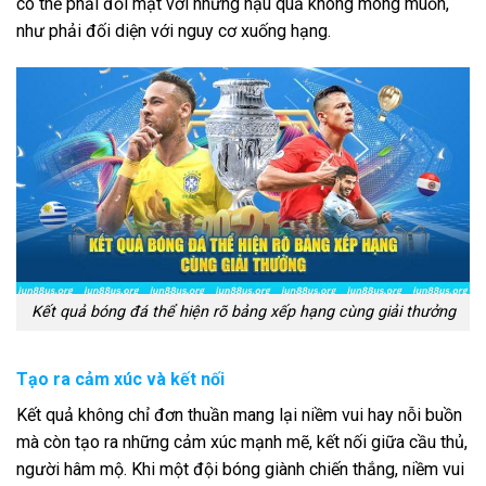
có thể phải đối mặt với những hậu quả không mong muốn,
như phải đối diện với nguy cơ xuống hạng.
Kết quả bóng đá thể hiện rõ bảng xếp hạng cùng giải thưởng
Tạo ra cảm xúc và kết nối
Kết quả không chỉ đơn thuần mang lại niềm vui hay nỗi buồn
mà còn tạo ra những cảm xúc mạnh mẽ, kết nối giữa cầu thủ,
người hâm mộ. Khi một đội bóng giành chiến thắng, niềm vui