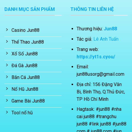
DANH MỤC SẢN PHẨM
THÔNG TIN LIÊN HỆ
Thương hiệu:
Jun88
Casino Jun88
Tác giả:
Lê Anh Tuấn
Thể Thao Jun88
Trang web:
Xổ Số Jun88
https://yt1s.cyou/
Đá Gà Jun88
Email:
jun88usorg@gmail.com
Bắn Cá Jun88
Địa chỉ: 156 Đặng Văn
Nổ Hũ Jun88
Bi, Bình Thọ, Q.Thủ Đức,
TP Hồ Chí Minh
Game Bài Jun88
Hagtask: #jun88 #nha
Tool nổ hũ
cai jun88 #trangchu
jun88 #link jun88 #jun88
com # jun88.com #jun