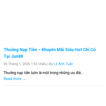
Thưởng Nạp Tiền – Khuyến Mãi Siêu Hot Chỉ Có
Tại Jun88
26 Tháng 1, 2026 1:53 chiều
|
By
Lê Anh Tuấn
Thưởng nạp tiền luôn là một trong những ưu đãi...
Read more →