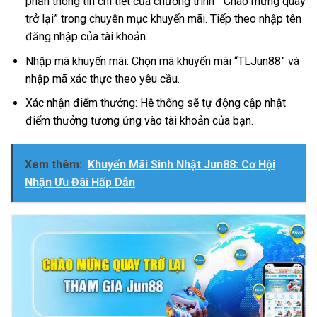
phần thông tin chi tiết của chương trình “ Chào mừng quay
trở lại” trong chuyên mục khuyến mãi. Tiếp theo nhập tên
đăng nhập của tài khoản.
Nhập mã khuyến mãi: Chọn mã khuyến mãi “TLJun88” và
nhập mã xác thực theo yêu cầu.
Xác nhận điểm thưởng: Hệ thống sẽ tự động cập nhật
điểm thưởng tương ứng vào tài khoản của bạn.
Xem thêm:
Khuyến Mãi Sinh Nhật Jun88: Cơ Hội
Nhận Ưu Đãi Hấp Dẫn