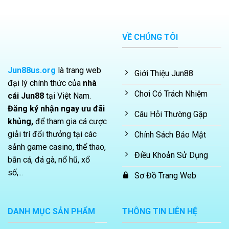
VỀ CHÚNG TÔI
Jun88us.org
là trang web
Giới Thiệu Jun88
đại lý chính thức của
nhà
Chơi Có Trách Nhiệm
cái Jun88
tại Việt Nam.
Đăng ký nhận ngay ưu đãi
Câu Hỏi Thường Gặp
khủng,
để tham gia cá cược
giải trí đổi thưởng tại các
Chính Sách Bảo Mật
sảnh game casino, thể thao,
Điều Khoản Sử Dụng
bắn cá, đá gà, nổ hũ, xổ
số,...
Sơ Đồ Trang Web
DANH MỤC SẢN PHẨM
THÔNG TIN LIÊN HỆ