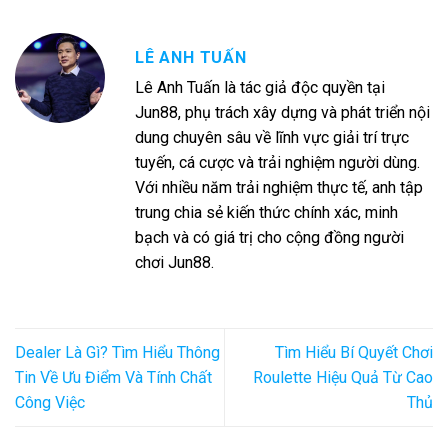
LÊ ANH TUẤN
Lê Anh Tuấn là tác giả độc quyền tại
Jun88, phụ trách xây dựng và phát triển nội
dung chuyên sâu về lĩnh vực giải trí trực
tuyến, cá cược và trải nghiệm người dùng.
Với nhiều năm trải nghiệm thực tế, anh tập
trung chia sẻ kiến thức chính xác, minh
bạch và có giá trị cho cộng đồng người
chơi Jun88.
Dealer Là Gì? Tìm Hiểu Thông
Tìm Hiểu Bí Quyết Chơi
Tin Về Ưu Điểm Và Tính Chất
Roulette Hiệu Quả Từ Cao
Công Việc
Thủ