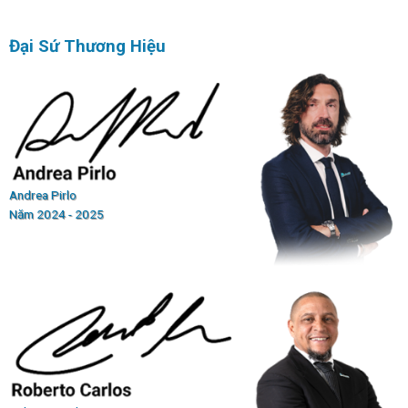
Đại Sứ Thương Hiệu
Andrea Pirlo
Năm 2024 - 2025