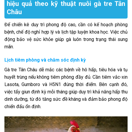
hiệu quả theo kỹ thuật nuôi gà tre Tân
Châu
Để chiến kê duy trì phong độ cao, cần có kế hoạch phòng
bệnh, chế độ nghỉ hợp lý và lịch tập luyện khoa học. Việc chủ
động bảo vệ sức khỏe giúp gà luôn trong trạng thái sung
mãn.
Lịch tiêm phòng và chăm sóc định kỳ
Gà tre Tân Châu dễ mắc các bệnh về hô hấp, tiêu hóa và tụ
huyết trùng nếu không tiêm phòng đầy đủ. Cần tiêm vắc-xin
Lasota, Gumboro và H5N1 đúng thời điểm. Bên cạnh đó,
việc tẩy giun định kỳ mỗi tháng giúp duy trì khả năng hấp thu
dinh dưỡng, từ đó tăng sức đề kháng và đảm bảo phong độ
chiến đấu ổn định.