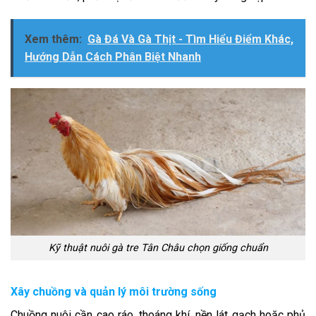
Xem thêm:
Gà Đá Và Gà Thịt - Tìm Hiểu Điểm Khác,
Hướng Dẫn Cách Phân Biệt Nhanh
Kỹ thuật nuôi gà tre Tân Châu chọn giống chuẩn
Xây chuồng và quản lý môi trường sống
Chuồng nuôi cần cao ráo, thoáng khí, nền lát gạch hoặc phủ