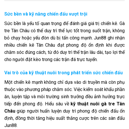
Sức bền và kỹ năng chiến đấu vượt trội
Sức bền là yếu tố quan trọng để đánh giá giá trị chiến kê. Gà
tre Tân Châu có thể duy trì thể lực tốt trong suốt trận, không
bỏ chạy hoặc yếu đòn dù bị tấn công mạnh. Jun88 ghi nhận
nhiều chiến kê Tân Châu đạt phong độ ổn định khi được
chăm sóc đúng cách, từ đó duy trì thế trận lâu dài, tạo lợi thế
cho người đặt kèo trong các trận đá trực tuyến.
Vai trò của kỹ thuật nuôi trong phát triển sức chiến đấu
Một chiến kê mạnh không chỉ dựa vào di truyền mà còn phụ
thuộc vào phương pháp chăm sóc. Việc kiểm soát khẩu phần
ăn, luyện tập và môi trường sinh trưởng đều ảnh hưởng trực
tiếp đến phong độ. Hiểu sâu về
kỹ thuật nuôi gà tre Tân
Châu
giúp người huấn luyện duy trì phong độ chiến đấu ổn
định, đồng thời tăng hiệu suất thắng cược trên các sàn đấu
Jun88.