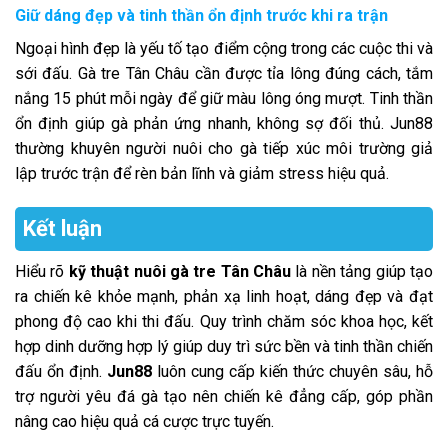
Giữ dáng đẹp và tinh thần ổn định trước khi ra trận
Ngoại hình đẹp là yếu tố tạo điểm cộng trong các cuộc thi và
sới đấu. Gà tre Tân Châu cần được tỉa lông đúng cách, tắm
nắng 15 phút mỗi ngày để giữ màu lông óng mượt. Tinh thần
ổn định giúp gà phản ứng nhanh, không sợ đối thủ. Jun88
thường khuyên người nuôi cho gà tiếp xúc môi trường giả
lập trước trận để rèn bản lĩnh và giảm stress hiệu quả.
Kết luận
Hiểu rõ
kỹ thuật nuôi gà tre Tân Châu
là nền tảng giúp tạo
ra chiến kê khỏe mạnh, phản xạ linh hoạt, dáng đẹp và đạt
phong độ cao khi thi đấu. Quy trình chăm sóc khoa học, kết
hợp dinh dưỡng hợp lý giúp duy trì sức bền và tinh thần chiến
đấu ổn định.
Jun88
luôn cung cấp kiến thức chuyên sâu, hỗ
trợ người yêu đá gà tạo nên chiến kê đẳng cấp, góp phần
nâng cao hiệu quả cá cược trực tuyến.