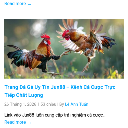
Read more →
Trang Đá Gà Uy Tín Jun88 – Kênh Cá Cược Trực
Tiếp Chất Lượng
26 Tháng 1, 2026 1:53 chiều
|
By
Lê Anh Tuấn
Link vào Jun88 luôn cung cấp trải nghiệm cá cược...
Read more →