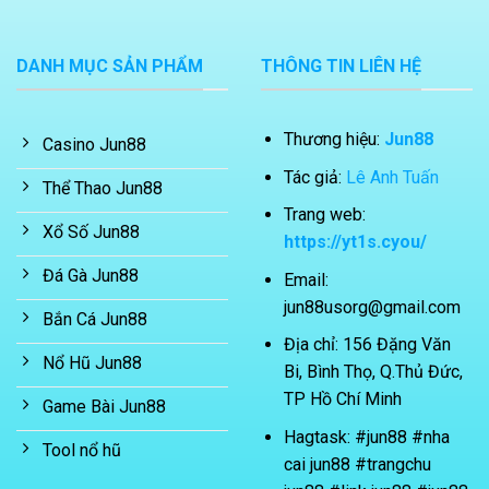
DANH MỤC SẢN PHẨM
THÔNG TIN LIÊN HỆ
Thương hiệu:
Jun88
Casino Jun88
Tác giả:
Lê Anh Tuấn
Thể Thao Jun88
Trang web:
Xổ Số Jun88
https://yt1s.cyou/
Đá Gà Jun88
Email:
jun88usorg@gmail.com
Bắn Cá Jun88
Địa chỉ: 156 Đặng Văn
Nổ Hũ Jun88
Bi, Bình Thọ, Q.Thủ Đức,
TP Hồ Chí Minh
Game Bài Jun88
Hagtask: #jun88 #nha
Tool nổ hũ
cai jun88 #trangchu