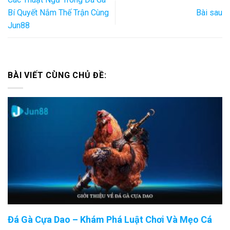
Bí Quyết Nắm Thế Trận Cùng
Bài sau
Jun88
BÀI VIẾT CÙNG CHỦ ĐỀ:
Đá Gà Cựa Dao – Khám Phá Luật Chơi Và Mẹo Cá