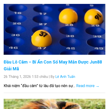
Đầu Lô Câm – Bí Ẩn Con Số May Mắn Được Jun88
Giải Mã
26 Tháng 1, 2026 1:53 chiều
|
By
Lê Anh Tuấn
Khái niệm “đầu câm” từ lâu đã tạo nên sự...
Read more →