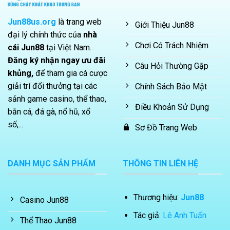
Jun88us.org
là trang web
Giới Thiệu Jun88
đại lý chính thức của
nhà
Chơi Có Trách Nhiệm
cái Jun88
tại Việt Nam.
Đăng ký nhận ngay ưu đãi
Câu Hỏi Thường Gặp
khủng,
để tham gia cá cược
giải trí đổi thưởng tại các
Chính Sách Bảo Mật
sảnh game casino, thể thao,
Điều Khoản Sử Dụng
bắn cá, đá gà, nổ hũ, xổ
số,...
Sơ Đồ Trang Web
DANH MỤC SẢN PHẨM
THÔNG TIN LIÊN HỆ
Thương hiệu:
Jun88
Casino Jun88
Tác giả:
Lê Anh Tuấn
Thể Thao Jun88