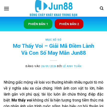
Bỏ
qua
nội
dung
PHIÊN BẢN 1
PHIÊN BẢN 2
MỤC XỔ SỐ
Mơ Thấy Voi – Giải Mã Điềm Lành
Và Con Số May Mắn Jun88
ĐĂNG VÀO
26/01/2026
BỞI
LÊ ANH TUẤN
Những giấc mộng về loài voi thường khiến nhiều người tò mò
về ý nghĩa sâu xa của chúng. Hình ảnh con vật to lớn, hiền
lành gắn với phú quý, tài lộc luôn ẩn chứa thông điệp đặc
biệt.
Mơ thấy voi
không chỉ là hiện tượng trong tiềm thức mà
còn phản ánh vận trình cuộc sống, báo hiệu cơ hội thuận lợi