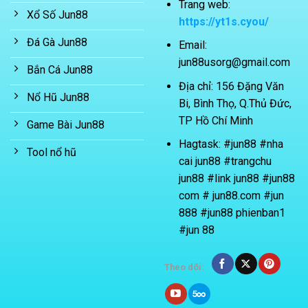
Trang web:
Xổ Số Jun88
https://yt1s.cyou/
Đá Gà Jun88
Email:
jun88usorg@gmail.com
Bắn Cá Jun88
Địa chỉ: 156 Đặng Văn
Nổ Hũ Jun88
Bi, Bình Thọ, Q.Thủ Đức,
TP Hồ Chí Minh
Game Bài Jun88
Hagtask: #jun88 #nha
Tool nổ hũ
cai jun88 #trangchu
jun88 #link jun88 #jun88
com # jun88.com #jun
888 #jun88 phienban1
#jun 88
Theo dõi: