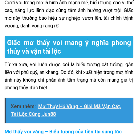
Cưỡi voi trong mơ là hình ảnh mạnh mẽ, biểu trưng cho vị thế
cao, năng lực lãnh đạo cùng tầm ảnh hưởng vượt trội. Giấc
mơ này thường báo hiệu sự nghiệp vươn lên, tài chính thịnh
vượng, danh vọng rạng rỡ.
Giấc mơ thấy voi mang ý nghĩa phong
thủy và vận tài lộc
Từ xa xưa, voi luôn được coi là biểu tượng cát tường, gắn
liền với phú quý, an khang. Do đó, khi xuất hiện trong mơ, hình
ảnh này không chỉ phản ánh tâm trạng mà còn mang giá trị
phong thủy đặc biệt.
Xem thêm:
Mơ Thấy Hổ Vàng – Giải Mã Vận Cát,
Tài Lộc Cùng Jun88
Mơ thấy voi vàng – Biểu tượng của tiền tài sung túc