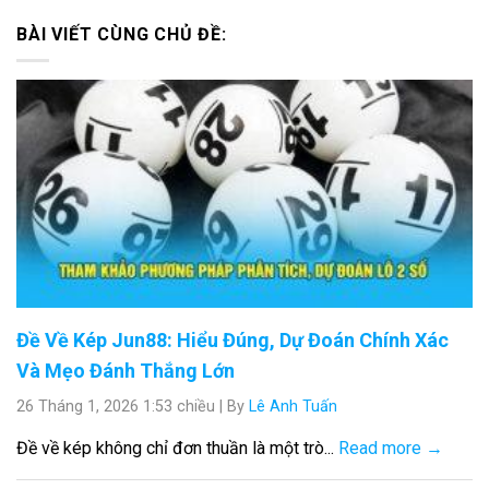
BÀI VIẾT CÙNG CHỦ ĐỀ:
Đề Về Kép Jun88: Hiểu Đúng, Dự Đoán Chính Xác
Và Mẹo Đánh Thắng Lớn
26 Tháng 1, 2026 1:53 chiều
|
By
Lê Anh Tuấn
Đề về kép không chỉ đơn thuần là một trò...
Read more →