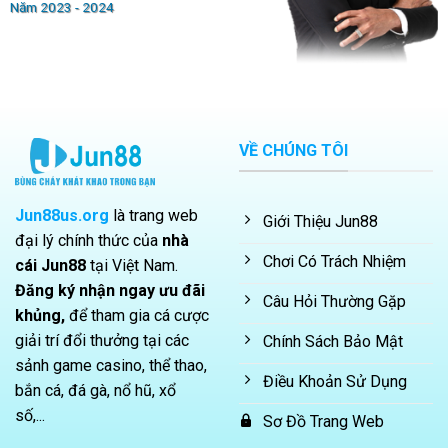
Năm 2023 - 2024
VỀ CHÚNG TÔI
Jun88us.org
là trang web
Giới Thiệu Jun88
đại lý chính thức của
nhà
Chơi Có Trách Nhiệm
cái Jun88
tại Việt Nam.
Đăng ký nhận ngay ưu đãi
Câu Hỏi Thường Gặp
khủng,
để tham gia cá cược
giải trí đổi thưởng tại các
Chính Sách Bảo Mật
sảnh game casino, thể thao,
Điều Khoản Sử Dụng
bắn cá, đá gà, nổ hũ, xổ
số,...
Sơ Đồ Trang Web