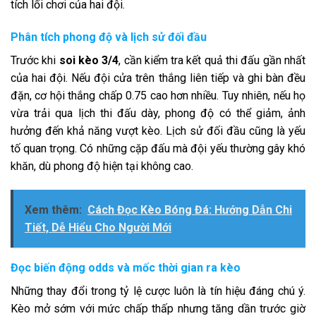
tích lối chơi của hai đội.
Phân tích phong độ và lịch sử đối đầu
Trước khi
soi kèo 3/4
, cần kiểm tra kết quả thi đấu gần nhất
của hai đội. Nếu đội cửa trên thắng liên tiếp và ghi bàn đều
đặn, cơ hội thắng chấp 0.75 cao hơn nhiều. Tuy nhiên, nếu họ
vừa trải qua lịch thi đấu dày, phong độ có thể giảm, ảnh
hưởng đến khả năng vượt kèo. Lịch sử đối đầu cũng là yếu
tố quan trọng. Có những cặp đấu mà đội yếu thường gây khó
khăn, dù phong độ hiện tại không cao.
Xem thêm:
Cách Đọc Kèo Bóng Đá: Hướng Dẫn Chi
Tiết, Dễ Hiểu Cho Người Mới
Đọc biến động odds và mốc thời gian ra kèo
Những thay đổi trong tỷ lệ cược luôn là tín hiệu đáng chú ý.
Kèo mở sớm với mức chấp thấp nhưng tăng dần trước giờ