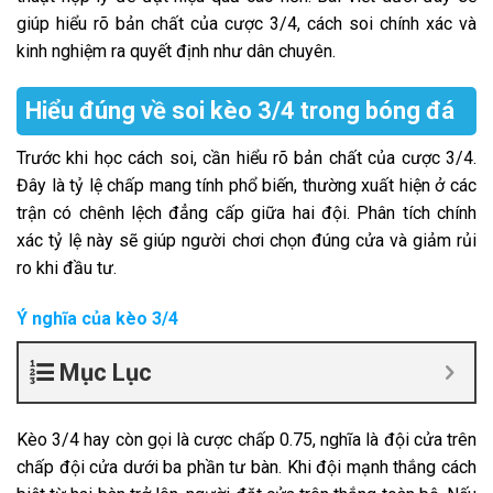
giúp hiểu rõ bản chất của cược 3/4, cách soi chính xác và
kinh nghiệm ra quyết định như dân chuyên.
Hiểu đúng về soi kèo 3/4 trong bóng đá
Trước khi học cách soi, cần hiểu rõ bản chất của cược 3/4.
Đây là tỷ lệ chấp mang tính phổ biến, thường xuất hiện ở các
trận có chênh lệch đẳng cấp giữa hai đội. Phân tích chính
xác tỷ lệ này sẽ giúp người chơi chọn đúng cửa và giảm rủi
ro khi đầu tư.
Ý nghĩa của kèo 3/4
Mục Lục
Kèo 3/4 hay còn gọi là cược chấp 0.75, nghĩa là đội cửa trên
chấp đội cửa dưới ba phần tư bàn. Khi đội mạnh thắng cách