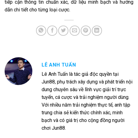
tiếp cận thông tin chuẩn xác, dữ liệu minh bạch và hướng
dẫn chi tiết cho từng loại cược.
LÊ ANH TUẤN
Lê Anh Tuấn là tác giả độc quyền tại
Jun88, phụ trách xây dựng và phát triển nội
dung chuyên sâu về lĩnh vực giải trí trực
tuyến, cá cược và trải nghiệm người dùng.
Với nhiều năm trải nghiệm thực tế, anh tập
trung chia sẻ kiến thức chính xác, minh
bạch và có giá trị cho cộng đồng người
chơi Jun88.