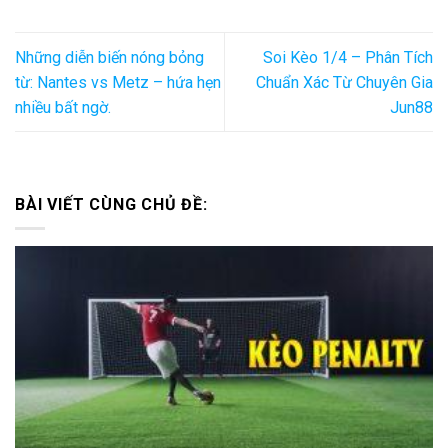
Những diễn biến nóng bỏng
Soi Kèo 1/4 – Phân Tích
từ: Nantes vs Metz – hứa hẹn
Chuẩn Xác Từ Chuyên Gia
nhiều bất ngờ.
Jun88
BÀI VIẾT CÙNG CHỦ ĐỀ: