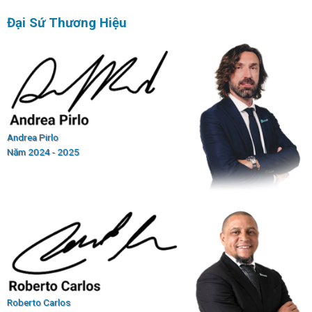
Đại Sứ Thương Hiệu
Andrea Pirlo
Năm 2024 - 2025
Roberto Carlos