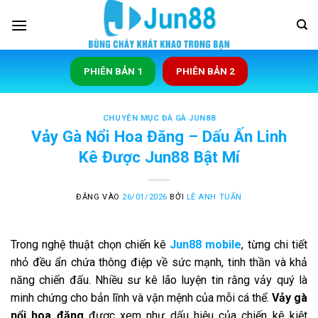
Bỏ
qua
nội
dung
PHIÊN BẢN 1
PHIÊN BẢN 2
CHUYÊN MỤC ĐÁ GÀ JUN88
Vảy Gà Nổi Hoa Đăng – Dấu Ấn Linh
Kê Được Jun88 Bật Mí
ĐĂNG VÀO
26/01/2026
BỞI
LÊ ANH TUẤN
Trong nghệ thuật chọn chiến kê
Jun88 mobile
, từng chi tiết
nhỏ đều ẩn chứa thông điệp về sức mạnh, tinh thần và khả
năng chiến đấu. Nhiều sư kê lão luyện tin rằng vảy quý là
minh chứng cho bản lĩnh và vận mệnh của mỗi cá thể.
Vảy gà
nổi hoa đăng
được xem như dấu hiệu của chiến kê kiệt