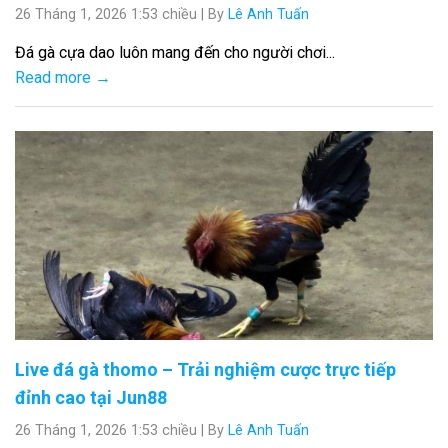
26 Tháng 1, 2026 1:53 chiều
|
By
Lê Anh Tuấn
Đá gà cựa dao luôn mang đến cho người chơi...
Read more →
Live đá gà thomo – Trải nghiệm cược trực tiếp
đỉnh cao tại Jun88
26 Tháng 1, 2026 1:53 chiều
|
By
Lê Anh Tuấn