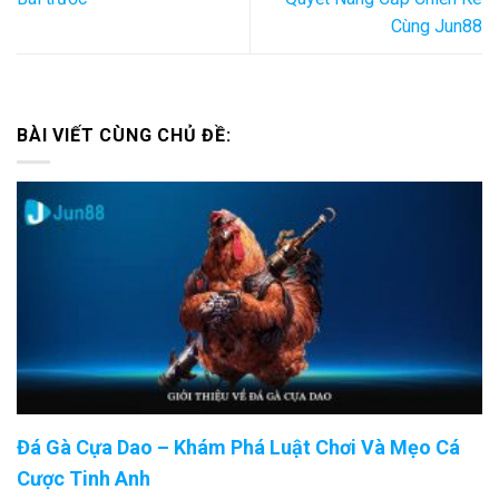
Cùng Jun88
BÀI VIẾT CÙNG CHỦ ĐỀ:
Đá Gà Cựa Dao – Khám Phá Luật Chơi Và Mẹo Cá
Cược Tinh Anh