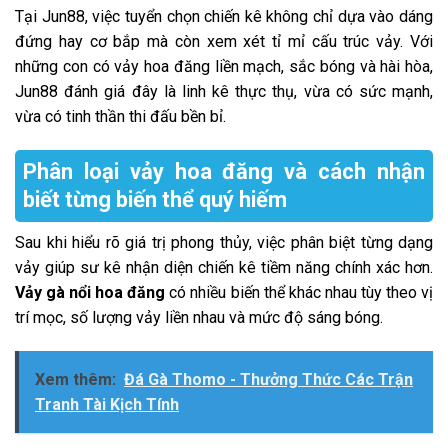
Tại Jun88, việc tuyển chọn chiến kê không chỉ dựa vào dáng
đứng hay cơ bắp mà còn xem xét tỉ mỉ cấu trúc vảy. Với
những con có vảy hoa đăng liền mạch, sắc bóng và hài hòa,
Jun88 đánh giá đây là linh kê thực thụ, vừa có sức mạnh,
vừa có tinh thần thi đấu bền bỉ.
Phân loại vảy hoa đăng và cách nhận
biết từng biến thể quý hiếm
Sau khi hiểu rõ giá trị phong thủy, việc phân biệt từng dạng
vảy giúp sư kê nhận diện chiến kê tiềm năng chính xác hơn.
Vảy gà nổi hoa đăng
có nhiều biến thể khác nhau tùy theo vị
trí mọc, số lượng vảy liền nhau và mức độ sáng bóng.
Xem thêm:
Đá Gà Thomo - Thưởng Thức Các Trận
Tranh Tài Kịch Tính