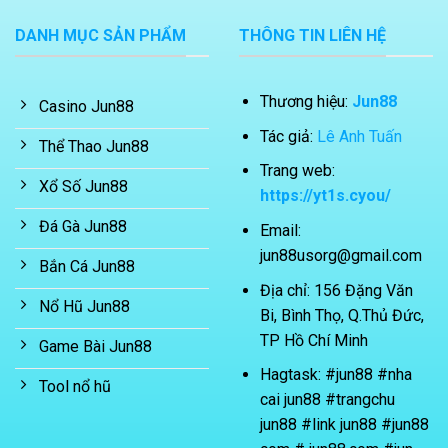
DANH MỤC SẢN PHẨM
THÔNG TIN LIÊN HỆ
Thương hiệu:
Jun88
Casino Jun88
Tác giả:
Lê Anh Tuấn
Thể Thao Jun88
Trang web:
Xổ Số Jun88
https://yt1s.cyou/
Đá Gà Jun88
Email:
jun88usorg@gmail.com
Bắn Cá Jun88
Địa chỉ: 156 Đặng Văn
Nổ Hũ Jun88
Bi, Bình Thọ, Q.Thủ Đức,
TP Hồ Chí Minh
Game Bài Jun88
Hagtask: #jun88 #nha
Tool nổ hũ
cai jun88 #trangchu
jun88 #link jun88 #jun88