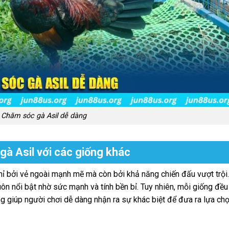
Chăm sóc gà Asil dễ dàng
gà Asil với các giống khác
hỉ bởi vẻ ngoài mạnh mẽ mà còn bởi khả năng chiến đấu vượt trội.
uôn nổi bật nhờ sức mạnh và tính bền bỉ. Tuy nhiên, mỗi giống đều
g giúp người chơi dễ dàng nhận ra sự khác biệt để đưa ra lựa ch