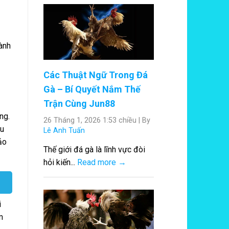
hành
Các Thuật Ngữ Trong Đá
Gà – Bí Quyết Nắm Thế
Trận Cùng Jun88
ng.
26 Tháng 1, 2026 1:53 chiều
|
By
ưu
Lê Anh Tuấn
ảo
Thế giới đá gà là lĩnh vực đòi
hỏi kiến...
Read more →
i
m