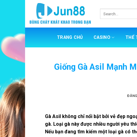
Bỏ
qua
nội
dung
TRANG CHỦ
CASINO
THỂ 
Giống Gà Asil Mạnh M
ĐĂN
Gà Asil không chỉ nổi bật bởi vẻ đẹp ngo
gà. Loại gà này được nhiều người yêu th
Nếu bạn đang tìm kiếm một loại gà có thể