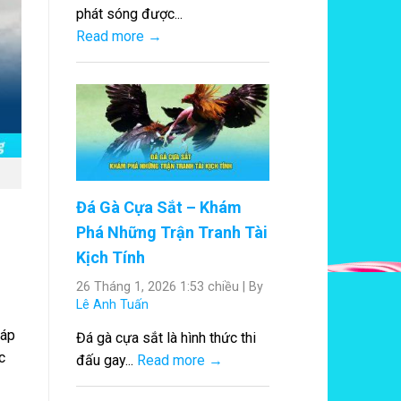
phát sóng được...
Read more →
Đá Gà Cựa Sắt – Khám
Phá Những Trận Tranh Tài
Kịch Tính
26 Tháng 1, 2026 1:53 chiều
|
By
Lê Anh Tuấn
cáp
Đá gà cựa sắt là hình thức thi
c
đấu gay...
Read more →