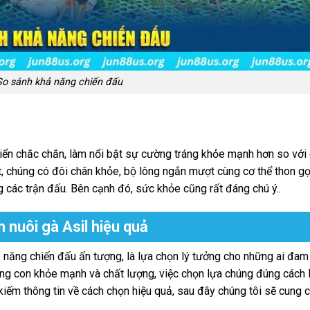
So sánh khả năng chiến đấu
triển chắc chắn, làm nổi bật sự cường tráng khỏe mạnh hơn so với
, chúng có đôi chân khỏe, bộ lông ngắn mượt cùng cơ thể thon gọ
g các trận đấu. Bên cạnh đó, sức khỏe cũng rất đáng chú ý..
 nuôi gà Asil hiệu quả
 năng chiến đấu ấn tượng, là lựa chọn lý tưởng cho những ai đam
ững con khỏe mạnh và chất lượng, việc chọn lựa chúng đúng cách 
kiếm thông tin về cách chọn hiệu quả, sau đây chúng tôi sẽ cung 