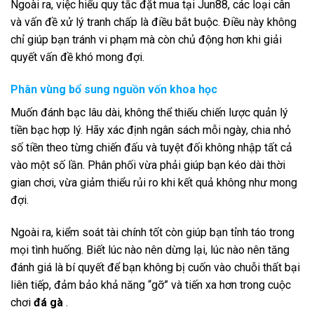
Ngoài ra, việc hiểu quy tắc đặt mua tại Jun88, các loại cân
và vấn đề xử lý tranh chấp là điều bắt buộc. Điều này không
chỉ giúp bạn tránh vi phạm mà còn chủ động hơn khi giải
quyết vấn đề khó mong đợi.
Phân vùng bổ sung nguồn vốn khoa học
Muốn đánh bạc lâu dài, không thể thiếu chiến lược quản lý
tiền bạc hợp lý. Hãy xác định ngân sách mỗi ngày, chia nhỏ
số tiền theo từng chiến đấu và tuyệt đối không nhập tất cả
vào một số lần. Phân phối vừa phải giúp bạn kéo dài thời
gian chơi, vừa giảm thiểu rủi ro khi kết quả không như mong
đợi.
Ngoài ra, kiểm soát tài chính tốt còn giúp bạn tỉnh táo trong
mọi tình huống. Biết lúc nào nên dừng lại, lúc nào nên tăng
đánh giá là bí quyết để bạn không bị cuốn vào chuỗi thất bại
liên tiếp, đảm bảo khả năng “gỡ” và tiến xa hơn trong cuộc
chơi
đá gà
.