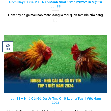
Hôm Nay Đá Gà Màu Nào Mạnh Nhất 30/11/2025? Bí Mật Từ
Jun88
Hôm nay đá gà màu nào mạnh đang là mối quan tâm lớn của hàng
[...]
26
Th1
Jun88 – Nhà Cái Đá Gà Uy Tín, Chất Lượng Top 1 Việt Nam
2024