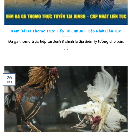
Xem Đá Gà Thomo Trực Tiếp Tại Jun88 – Cập Nhật Liên Tục
Đá gà thomo trực tiếp tại Jun88 chính là địa điểm lý tưởng cho bạn.
[...]
26
Th1