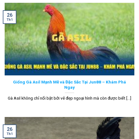
26
Th1
Giống Gà Asil Mạnh Mẽ và Đặc Sắc Tại Jun88 – Khám Phá
Ngay
Gà Asil không chỉ nổi bật bởi vẻ đẹp ngoại hình mà còn được biết [...]
26
Th1