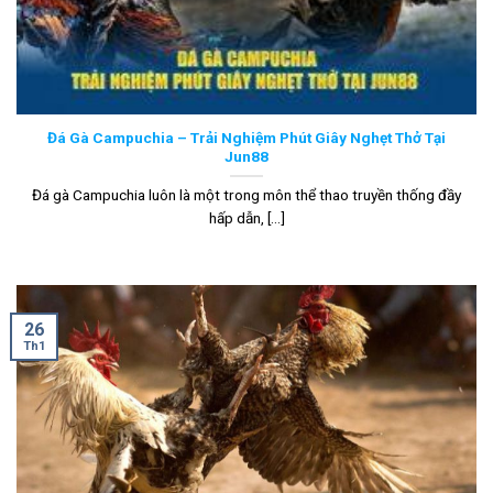
Đá Gà Campuchia – Trải Nghiệm Phút Giây Nghẹt Thở Tại
Jun88
Đá gà Campuchia luôn là một trong môn thể thao truyền thống đầy
hấp dẫn, [...]
26
Th1