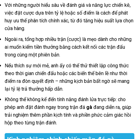
Với những người hiểu sâu về đánh giá và năng lực chiến kê,
việc đặt cược dựa trên tỷ lệ hoặc số điểm là cách để phát
huy ưu thế phân tích chính xác, từ đó tăng hiệu suất lựa chọn
cửa hàng.
Ngoài ra, tổng hợp nhiều trận (cược) là mẹo dành cho những
ai muốn kiếm tiền thưởng bằng cách kết nối các trận đấu
trong cùng một phiên bản.
Nếu thích sự mới mẻ, anh ấy có thể thử thiết lập công thức
theo thời gian chiến đấu hoặc các biến thể bên lề như thời
điểm ra đòn quyết định – những kịch bản bất ngờ sẽ mang
lại tỷ lệ trả thưởng hấp dẫn.
Không thể không kể đến tính năng đánh lửa trực tiếp: cho
phép anh đặt đánh ngay trong trận đá
gà
đang diễn ra, giúp
trải nghiệm thêm phần kịch tính và phiền phức cảm giác hồi
hộp theo từng trận đánh.